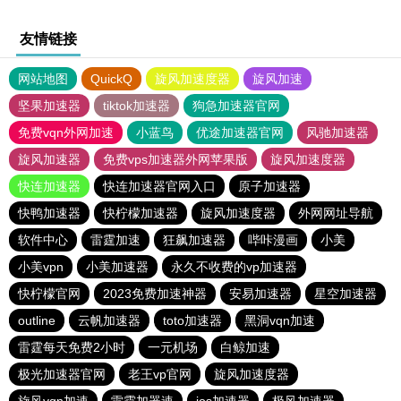
友情链接
网站地图
QuickQ
旋风加速度器
旋风加速
坚果加速器
tiktok加速器
狗急加速器官网
免费vqn外网加速
小蓝鸟
优途加速器官网
风驰加速器
旋风加速器
免费vps加速器外网苹果版
旋风加速度器
快连加速器
快连加速器官网入口
原子加速器
快鸭加速器
快柠檬加速器
旋风加速度器
外网网址导航
软件中心
雷霆加速
狂飙加速器
哔咔漫画
小美
小美vpn
小美加速器
永久不收费的vp加速器
快柠檬官网
2023免费加速神器
安易加速器
星空加速器
outline
云帆加速器
toto加速器
黑洞vqn加速
雷霆每天免费2小时
一元机场
白鲸加速
极光加速器官网
老王vp官网
旋风加速度器