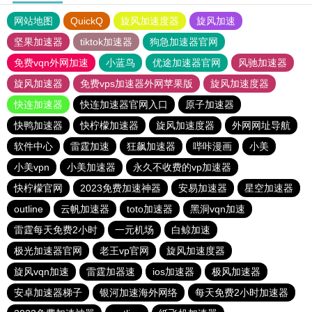
网站地图
QuickQ
旋风加速度器
旋风加速
坚果加速器
tiktok加速器
狗急加速器官网
免费vqn外网加速
小蓝鸟
优途加速器官网
风驰加速器
旋风加速器
免费vps加速器外网苹果版
旋风加速度器
快连加速器
快连加速器官网入口
原子加速器
快鸭加速器
快柠檬加速器
旋风加速度器
外网网址导航
软件中心
雷霆加速
狂飙加速器
哔咔漫画
小美
小美vpn
小美加速器
永久不收费的vp加速器
快柠檬官网
2023免费加速神器
安易加速器
星空加速器
outline
云帆加速器
toto加速器
黑洞vqn加速
雷霆每天免费2小时
一元机场
白鲸加速
极光加速器官网
老王vp官网
旋风加速度器
旋风vqn加速
雷霆加器速
ios加速器
极风加速器
安卓加速器梯子
银河加速海外网络
每天免费2小时加速器