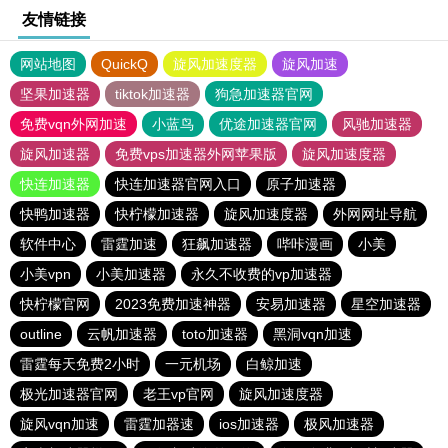
友情链接
网站地图
QuickQ
旋风加速度器
旋风加速
坚果加速器
tiktok加速器
狗急加速器官网
免费vqn外网加速
小蓝鸟
优途加速器官网
风驰加速器
旋风加速器
免费vps加速器外网苹果版
旋风加速度器
快连加速器
快连加速器官网入口
原子加速器
快鸭加速器
快柠檬加速器
旋风加速度器
外网网址导航
软件中心
雷霆加速
狂飙加速器
哔咔漫画
小美
小美vpn
小美加速器
永久不收费的vp加速器
快柠檬官网
2023免费加速神器
安易加速器
星空加速器
outline
云帆加速器
toto加速器
黑洞vqn加速
雷霆每天免费2小时
一元机场
白鲸加速
极光加速器官网
老王vp官网
旋风加速度器
旋风vqn加速
雷霆加器速
ios加速器
极风加速器