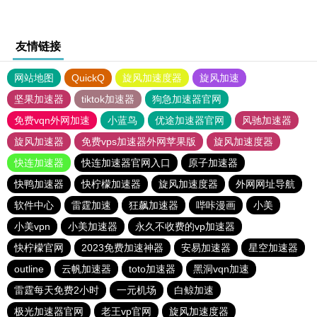
友情链接
网站地图
QuickQ
旋风加速度器
旋风加速
坚果加速器
tiktok加速器
狗急加速器官网
免费vqn外网加速
小蓝鸟
优途加速器官网
风驰加速器
旋风加速器
免费vps加速器外网苹果版
旋风加速度器
快连加速器
快连加速器官网入口
原子加速器
快鸭加速器
快柠檬加速器
旋风加速度器
外网网址导航
软件中心
雷霆加速
狂飙加速器
哔咔漫画
小美
小美vpn
小美加速器
永久不收费的vp加速器
快柠檬官网
2023免费加速神器
安易加速器
星空加速器
outline
云帆加速器
toto加速器
黑洞vqn加速
雷霆每天免费2小时
一元机场
白鲸加速
极光加速器官网
老王vp官网
旋风加速度器